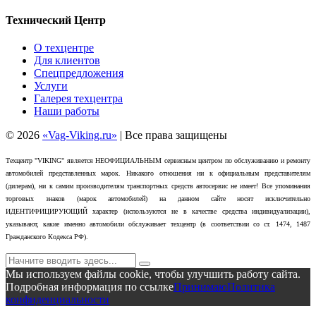
Технический Центр
О техцентре
Для клиентов
Спецпредложения
Услуги
Галерея техцентра
Наши работы
©
2026
«Vag-Viking.ru»
| Все права защищены
Техцентр "VIKING" является НЕОФИЦИАЛЬНЫМ сервисным центром по обслуживанию и ремонту
автомобилей представленных марок. Никакого отношения ни к официальным представителям
(дилерам), ни к самим производителям транспортных средств автосервис не имеет! Все упоминания
торговых знаков (марок автомобилей) на данном сайте носят исключительно
ИДЕНТИФИЦИРУЮЩИЙ характер (используются не в качестве средства индивидуализации),
указывают, какие именно автомобили обслуживает техцентр (в соответствии со ст. 1474, 1487
Гражданского Кодекса РФ).
Мы используем файлы cookie, чтобы улучшить работу сайта.
Подробная информация по ссылке
Принимаю
Политика
конфиденциальности