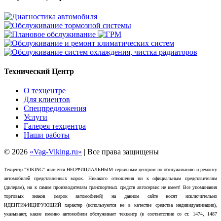
Технический Центр
О техцентре
Для клиентов
Спецпредложения
Услуги
Галерея техцентра
Наши работы
©
2026
«Vag-Viking.ru»
| Все права защищены
Техцентр "VIKING" является НЕОФИЦИАЛЬНЫМ сервисным центром по обслуживанию и ремонту
автомобилей представленных марок. Никакого отношения ни к официальным представителям
(дилерам), ни к самим производителям транспортных средств автосервис не имеет! Все упоминания
торговых знаков (марок автомобилей) на данном сайте носят исключительно
ИДЕНТИФИЦИРУЮЩИЙ характер (используются не в качестве средства индивидуализации),
указывают, какие именно автомобили обслуживает техцентр (в соответствии со ст. 1474, 1487